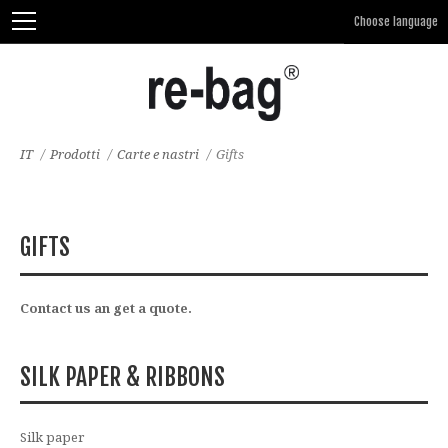
IT
/
Prodotti
/
Carte e nastri
/
Gifts
GIFTS
Contact us an get a quote.
SILK PAPER & RIBBONS
Silk paper