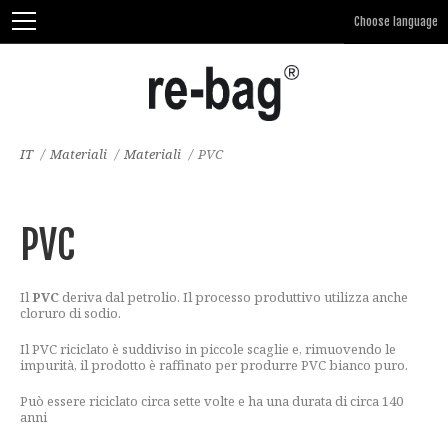
IT
/
Materiali
/
Materiali
/
PVC
PVC
Il
PVC
deriva dal petrolio. Il processo produttivo utilizza anche
cloruro di sodio.
Il PVC riciclato è suddiviso in piccole scaglie e, rimuovendo le
impurità, il prodotto è raffinato per produrre PVC bianco puro.
Può essere riciclato circa sette volte e ha una durata di circa 140
anni