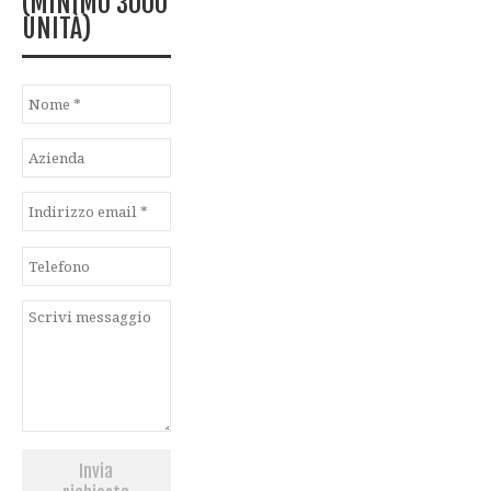
(MINIMO 3000
UNITÀ)
Invia