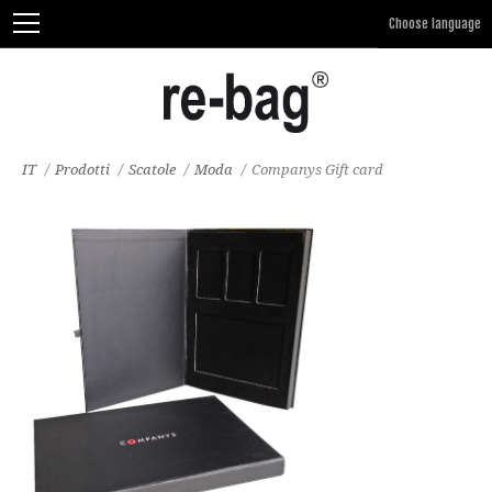
IT
/
Prodotti
/
Scatole
/
Moda
/
Companys Gift card