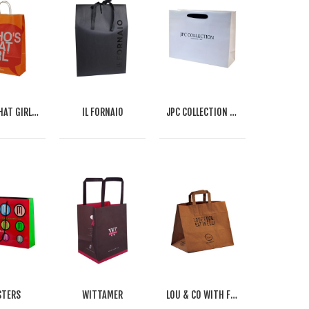
WHO'S THAT GIRL CLASSIC PAPER BAG
IL FORNAIO
JPC COLLECTION FASHION PAPER BAG
TERS
WITTAMER
LOU & CO WITH FLAT PAPER HANDLE