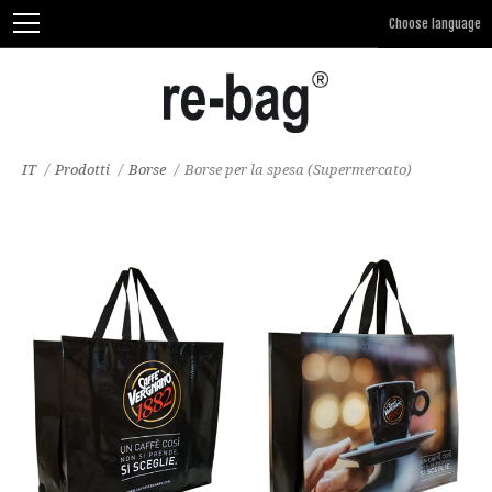
IT
/
Prodotti
/
Borse
/
Borse per la spesa (Supermercato)