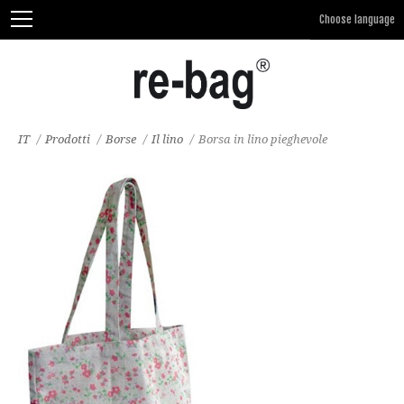
IT
/
Prodotti
/
Borse
/
Il lino
/
Borsa in lino pieghevole