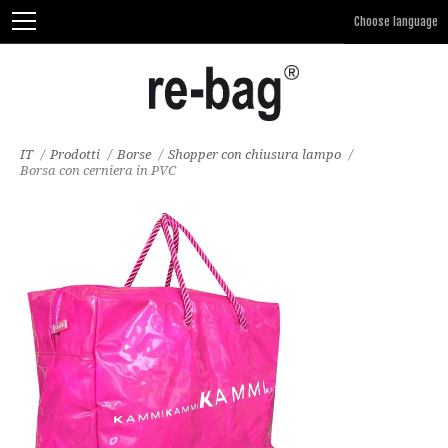
IT
/
Prodotti
/
Borse
/
Shopper con chiusura lampo
/
Borsa con cerniera in PVC