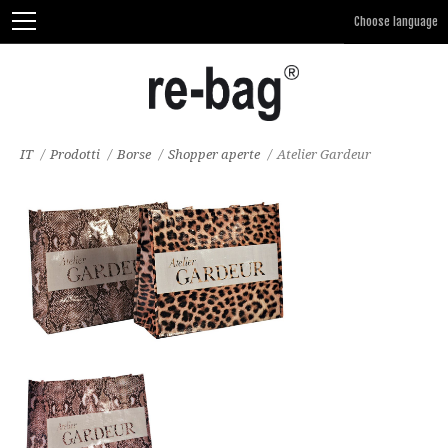
IT
/
Prodotti
/
Borse
/
Shopper aperte
/
Atelier Gardeur