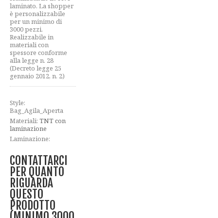
laminato. La shopper
è personalizzabile
per un minimo di
3000 pezzi.
Realizzabile in
materiali con
spessore conforme
alla legge n. 28
(Decreto legge 25
gennaio 2012, n. 2)
Style:
Bag_Agila_Aperta
Materiali:
TNT con
laminazione
Laminazione:
CONTATTARCI
PER QUANTO
RIGUARDA
QUESTO
PRODOTTO
(MINIMO 3000