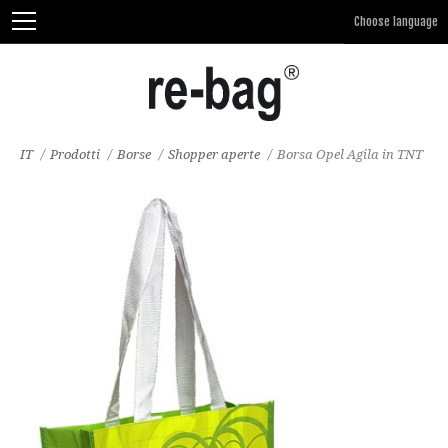
IT
/
Prodotti
/
Borse
/
Shopper aperte
/
Borsa Opel Agila in TNT